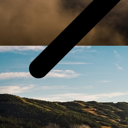
man.
tir.
ons.