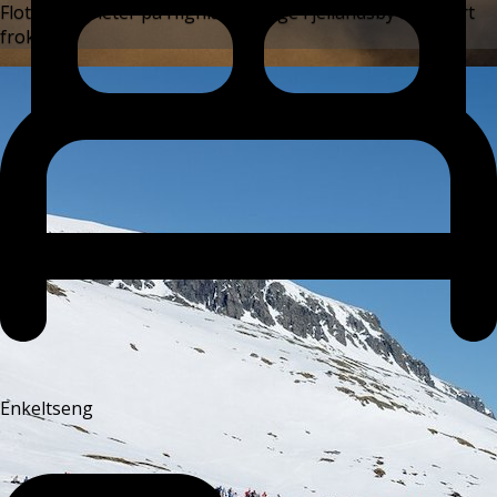
Flotte leiligheter på Highland Lodge Fjellandsby inkludert
frokost!
Enkeltseng