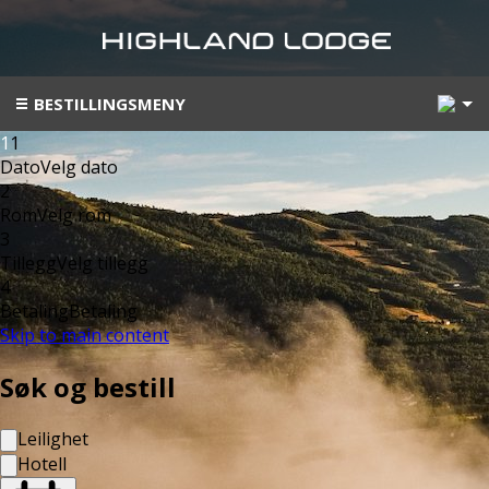
5
BESTILLINGSMENY
1
1
Dato
Velg dato
2
Rom
Velg rom
3
Tillegg
Velg tillegg
4
Betaling
Betaling
Skip to main content
Søk og bestill
Leilighet
Hotell