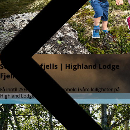
Sommer til fjells | Highland Lodge
Fjellandsby
Få inntil 25% rabatt på ditt opphold i våre leiligheter på
Highland Lodge Fjellandsby.